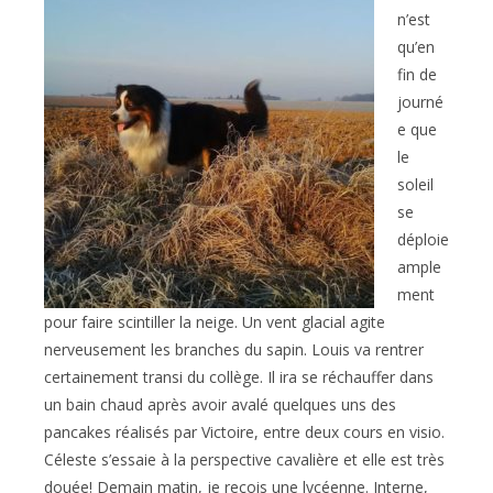
n’est
qu’en
fin de
journé
e que
le
soleil
se
déploie
ample
ment
pour faire scintiller la neige. Un vent glacial agite
nerveusement les branches du sapin. Louis va rentrer
certainement transi du collège. Il ira se réchauffer dans
un bain chaud après avoir avalé quelques uns des
pancakes réalisés par Victoire, entre deux cours en visio.
Céleste s’essaie à la perspective cavalière et elle est très
douée! Demain matin, je reçois une lycéenne. Interne,