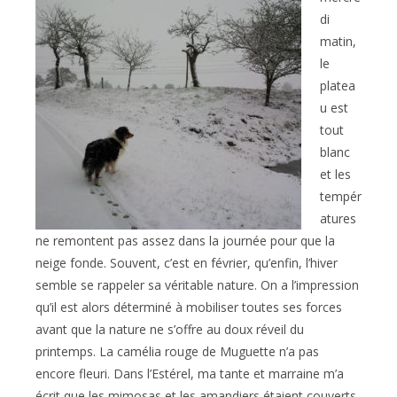
di
matin,
le
platea
u est
tout
blanc
et les
tempér
atures
ne remontent pas assez dans la journée pour que la
neige fonde. Souvent, c’est en février, qu’enfin, l’hiver
semble se rappeler sa véritable nature. On a l’impression
qu’il est alors déterminé à mobiliser toutes ses forces
avant que la nature ne s’offre au doux réveil du
printemps. La camélia rouge de Muguette n’a pas
encore fleuri. Dans l’Estérel, ma tante et marraine m’a
écrit que les mimosas et les amandiers étaient couverts