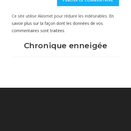
votre
site
Ce site utilise Akismet pour réduire les indésirables.
En
(facultatif)
savoir plus sur la façon dont les données de vos
commentaires sont traitées
.
Chronique enneigée