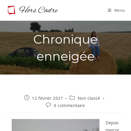
Skip
Menu
to
content
Chronique
enneigée
Publication
Post
12 février 2021
Non classé
publiée :
category:
Commentaires
0 commentaire
de
la
publication :
Depuis
mercre