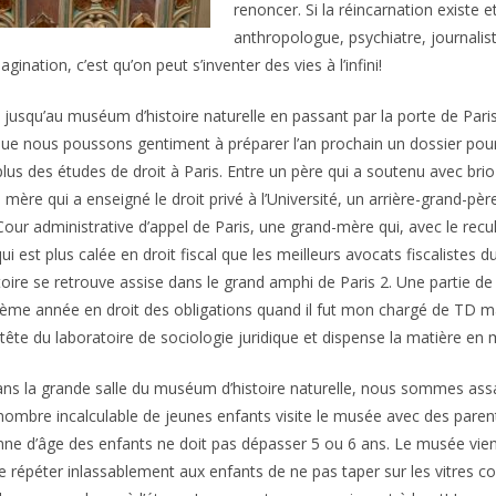
renoncer. Si la réincarnation existe et
anthropologue, psychiatre, journali
gination, c’est qu’on peut s’inventer des vies à l’infini!
usqu’au muséum d’histoire naturelle en passant par la porte de Paris 
ue nous poussons gentiment à préparer l’an prochain un dossier pour in
plus des études de droit à Paris. Entre un père qui a soutenu avec bri
 mère qui a enseigné le droit privé à l’Université, un arrière-grand-p
a Cour administrative d’appel de Paris, une grand-mère qui, avec le re
i est plus calée en droit fiscal que les meilleurs avocats fiscalistes 
ire se retrouve assise dans le grand amphi de Paris 2. Une partie de l
ème année en droit des obligations quand il fut mon chargé de TD mais
la tête du laboratoire de sociologie juridique et dispense la matière en 
 la grande salle du muséum d’histoire naturelle, nous sommes assaill
 nombre incalculable de jeunes enfants visite le musée avec des pare
e d’âge des enfants ne doit pas dépasser 5 ou 6 ans. Le musée vient
de répéter inlassablement aux enfants de ne pas taper sur les vitres c