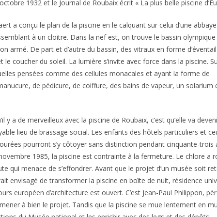
ctobre 1932 et le Journal de Roubaix écrit « La plus belle piscine d’Eu
ert a conçu le plan de la piscine en le calquant sur celui d’une abbaye
ressemblant à un cloitre. Dans la nef est, on trouve le bassin olympique
 armé. De part et d’autre du bassin, des vitraux en forme d’éventai
le coucher du soleil. La lumière s’invite avec force dans la piscine. S
iduelles pensées comme des cellules monacales et ayant la forme de
anucure, de pédicure, de coiffure, des bains de vapeur, un solarium 
’il y a de merveilleux avec la piscine de Roubaix, c’est qu’elle va deven
yable lieu de brassage social. Les enfants des hôtels particuliers et ce
ourées pourront s’y côtoyer sans distinction pendant cinquante-trois 
novembre 1985, la piscine est contrainte à la fermeture. Le chlore a 
ute qui menace de s’effondrer. Avant que le projet d’un musée soit re
ait envisagé de transformer la piscine en boîte de nuit, résidence uni
urs européen d’architecture est ouvert. C’est Jean-Paul Philippon, pèr
mener à bien le projet. Tandis que la piscine se mue lentement en mu
ctions du Musée national et les enrichir avec des legs et des dépôts.