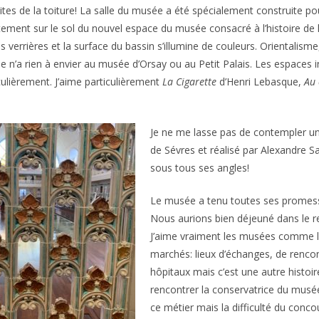
uites de la toiture! La salle du musée a été spécialement construite pour
tement sur le sol du nouvel espace du musée consacré à l’histoire de 
es verrières et la surface du bassin s’illumine de couleurs. Orientalism
 n’a rien à envier au musée d’Orsay ou au Petit Palais. Les espaces i
culièrement. J’aime particulièrement
La Cigarette
d’Henri Lebasque,
Au 
Je ne me lasse pas de contempler un
de Sévres et réalisé par Alexandre
sous tous ses angles!
Le musée a tenu toutes ses promesse
Nous aurions bien déjeuné dans le re
J’aime vraiment les musées comme les
marchés: lieux d’échanges, de rencon
hôpitaux mais c’est une autre histoir
rencontrer la conservatrice du musée
ce métier mais la difficulté du conc