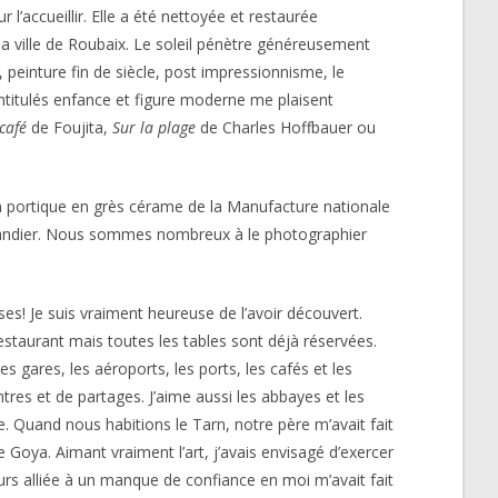
 l’accueillir. Elle a été nettoyée et restaurée
la ville de Roubaix. Le soleil pénètre généreusement
e, peinture fin de siècle, post impressionnisme, le
ntitulés enfance et figure moderne me plaisent
café
de Foujita,
Sur la plage
de Charles Hoffbauer ou
 portique en grès cérame de la Manufacture nationale
 Sandier. Nous sommes nombreux à le photographier
s! Je suis vraiment heureuse de l’avoir découvert.
staurant mais toutes les tables sont déjà réservées.
 gares, les aéroports, les ports, les cafés et les
tres et de partages. J’aime aussi les abbayes et les
e. Quand nous habitions le Tarn, notre père m’avait fait
 Goya. Aimant vraiment l’art, j’avais envisagé d’exercer
ours alliée à un manque de confiance en moi m’avait fait