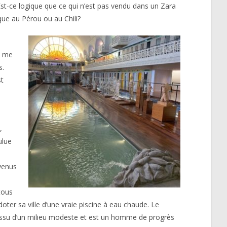
t-ce logique que ce qui n’est pas vendu dans un Zara
ue au Pérou ou au Chili?
ne me
s.
st
,
ulue
 venus
tous
oter sa ville d’une vraie piscine à eau chaude. Le
est issu d’un milieu modeste et est un homme de progrès