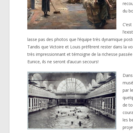
recou
du bo
C’est
l’exi
lasse pas des photos que l’équipe très dynamique poste
Tandis que Victoire et Louis préfèrent rester dans la voi
très impressionnant et témoigne de la richesse passée
Eunice, ils ne seront d’aucun secours!
Dans
musée
par l
quelq
de to
coura
les b
proje