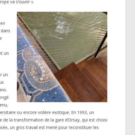
rope va s’ouvrir ».
 en
l dans
ur
et un
ir un
ux
ans.
rongé
tenu,
versitaire ou encore volière exotique. En 1993, un
e de la transformation de la gare d’Orsay, qui est choisi
sée, un gros travail est mené pour reconstituer les