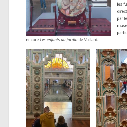
les f
direc
par l
musée
parti
encore
Les enfants du jardin
de Vuillard.