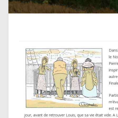
Dans 
le No
Pierr
inspi
autre
Final
Parti
m’éva
est r
jour, avant de retrouver Louis, que sa vie était vide. A L