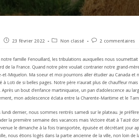
Publication
Post
Commentaires
23 février 2022
Non classé
2 commentaires
publiée :
category:
de
la
publication :
notre famille Fenouillard, les tribulations auxquelles nous soumettai
rd de la France. Quand notre père voulait contrarier notre grand-mère 
e-et-Miquelon. Ma soeur et moi pourrions aller étudier au Canada et 
ré à Loti de si belles pages. Notre père n’aurait plus de chauffeur mais
. Après un bout d’enfance martiniquaise, un pan d’adolescence au lar
ement, mon adolescence éclata entre la Charente-Maritime et le Tarn,
s lundi dernier, nous sommes rentrés samedi sur le plateau. Je préfère
der la première semaine des vacances mais Victoire était à Taizé don
evenue le dimanche à la fois transportée, épuisée et décrétant jour a
ille, nous étions logés dans la partie ancienne de la ville, non loin de l