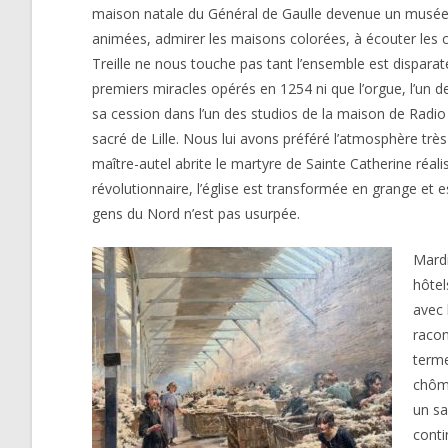
maison natale du Général de Gaulle devenue un musée
animées, admirer les maisons colorées, à écouter les ca
Treille ne nous touche pas tant l’ensemble est disparate,
premiers miracles opérés en 1254 ni que l’orgue, l’un d
sa cession dans l’un des studios de la maison de Radio F
sacré de Lille. Nous lui avons préféré l’atmosphère très r
maître-autel abrite le martyre de Sainte Catherine réali
révolutionnaire, l’église est transformée en grange et
gens du Nord n’est pas usurpée.
Mardi
hôtel
avec 
racon
terme
chôma
un sa
conti