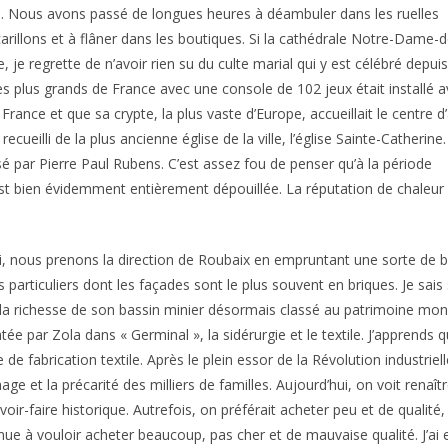
. Nous avons passé de longues heures à déambuler dans les ruelles
rillons et à flâner dans les boutiques. Si la cathédrale Notre-Dame-d
 je regrette de n’avoir rien su du culte marial qui y est célébré depuis
es plus grands de France avec une console de 102 jeux était installé 
rance et que sa crypte, la plus vaste d’Europe, accueillait le centre d’
ecueilli de la plus ancienne église de la ville, l’église Sainte-Catherine.
sé par Pierre Paul Rubens. C’est assez fou de penser qu’à la période
 est bien évidemment entièrement dépouillée. La réputation de chaleur
, nous prenons la direction de Roubaix en empruntant une sorte de bo
s particuliers dont les façades sont le plus souvent en briques. Je sa
la richesse de son bassin minier désormais classé au patrimoine mond
tée par Zola dans « Germinal », la sidérurgie et le textile. J’apprends 
 de fabrication textile. Après le plein essor de la Révolution industriel
ge et la précarité des milliers de familles. Aujourd’hui, on voit renaî
voir-faire historique. Autrefois, on préférait acheter peu et de qualité, 
nue à vouloir acheter beaucoup, pas cher et de mauvaise qualité. J’ai