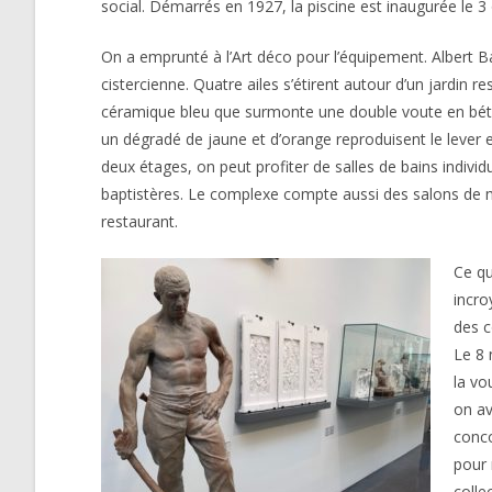
social. Démarrés en 1927, la piscine est inaugurée le 3 o
On a emprunté à l’Art déco pour l’équipement. Albert Ba
cistercienne. Quatre ailes s’étirent autour d’un jardin 
céramique bleu que surmonte une double voute en béton
un dégradé de jaune et d’orange reproduisent le lever et 
deux étages, on peut profiter de salles de bains indiv
baptistères. Le complexe compte aussi des salons de m
restaurant.
Ce qu
incro
des c
Le 8 
la vo
on av
conco
pour 
colle