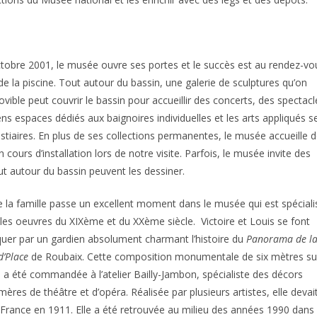
tobre 2001, le musée ouvre ses portes et le succès est au rendez-vo
e la piscine. Tout autour du bassin, une galerie de sculptures qu’on
vible peut couvrir le bassin pour accueillir des concerts, des spectacl
s espaces dédiés aux baignoires individuelles et les arts appliqués s
estiaires. En plus de ses collections permanentes, le musée accueille 
cours d’installation lors de notre visite. Parfois, le musée invite des
ut autour du bassin peuvent les dessiner.
 la famille passe un excellent moment dans le musée qui est spéciali
les oeuvres du XIXème et du XXème siècle. Victoire et Louis se font
quer par un gardien absolument charmant l’histoire du
Panorama de l
’Place
de Roubaix. Cette composition monumentale de six mètres su
e a été commandée à l’atelier Bailly-Jambon, spécialiste des décors
ères de théâtre et d’opéra. Réalisée par plusieurs artistes, elle devait
 France en 1911. Elle a été retrouvée au milieu des années 1990 dans un