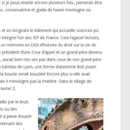
 si je peux revenir encore plusieurs fois, j’aimerais être
ste, conservatrice et guide de haute montagne ou
et en longeant le bâtiment qui accueille sciences-po.
tégrer l’un des IEP de France. Cela l’agace! Victoire,
o un mémoire en DEA d’histoire du droit sur la vie de
ère président d’une Cour d’appel et un grand-père devenu
cul, aurait bien mis ses pas dans ceux de son grand-père
du barreau de Lyon, une forme d’atavisme doit jouer!
a boucle serait bouclée! Encore plus si elle avait
 il n’enseigne pas la matière. Dans le sillage de
master 2.
is par le bruit.
nts ou des
 à peine d’ouvrir
ontenant des