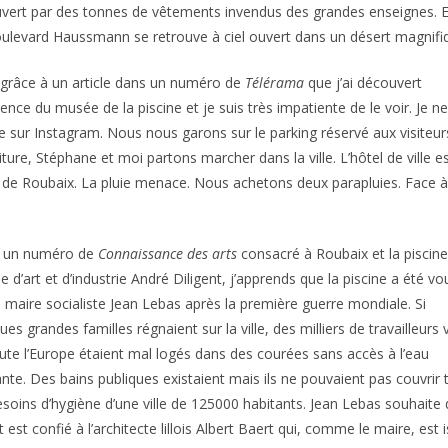
vert par des tonnes de vêtements invendus des grandes enseignes. Es
ulevard Haussmann se retrouve à ciel ouvert dans un désert magnifiq
 grâce à un article dans un numéro de
Télérama
que j’ai découvert
stence du musée de la piscine et je suis très impatiente de le voir. Je 
 sur Instagram. Nous nous garons sur le parking réservé aux visiteur
ture, Stéphane et moi partons marcher dans la ville. L’hôtel de ville e
 de Roubaix. La pluie menace. Nous achetons deux parapluies. Face à
 un numéro de
Connaissance des arts
consacré à Roubaix et la piscine
 d’art et d’industrie André Diligent, j’apprends que la piscine a été vo
e maire socialiste Jean Lebas après la première guerre mondiale. Si
ues grandes familles régnaient sur la ville, des milliers de travailleurs
ute l’Europe étaient mal logés dans des courées sans accès à l’eau
nte. Des bains publiques existaient mais ils ne pouvaient pas couvrir 
esoins d’hygiène d’une ville de 125000 habitants. Jean Lebas souhaite d
t est confié à l’architecte lillois Albert Baert qui, comme le maire, 