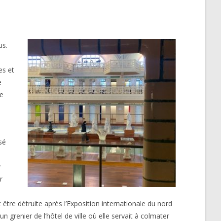
us.
es et
e
de
sé
a
r
 être détruite après l’Exposition internationale du nord
 grenier de l’hôtel de ville où elle servait à colmater