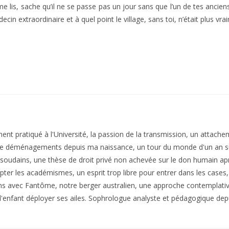
me lis, sache qu’il ne se passe pas un jour sans que l’un de tes anci
ecin extraordinaire et à quel point le village, sans toi, n’était plus v
nt pratiqué à l'Université, la passion de la transmission, un attache
e déménagements depuis ma naissance, un tour du monde d'un an sur
soudains, une thèse de droit privé non achevée sur le don humain aprè
pter les académismes, un esprit trop libre pour entrer dans les cases
ins avec Fantôme, notre berger australien, une approche contemplative
i, l'enfant déployer ses ailes. Sophrologue analyste et pédagogique de