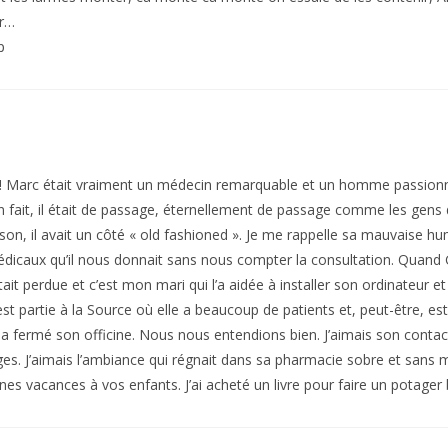
er…
p
 Marc était vraiment un médecin remarquable et un homme passionnant
En fait, il était de passage, éternellement de passage comme les gens
ison, il avait un côté « old fashioned ». Je me rappelle sa mauvaise 
 médicaux qu’il nous donnait sans nous compter la consultation. Quan
le était perdue et c’est mon mari qui l’a aidée à installer son ordinateur
 est partie à la Source où elle a beaucoup de patients et, peut-être, e
 a fermé son officine. Nous nous entendions bien. J’aimais son contact 
ages. J’aimais l’ambiance qui régnait dans sa pharmacie sobre et sans
 vacances à vos enfants. J’ai acheté un livre pour faire un potager b