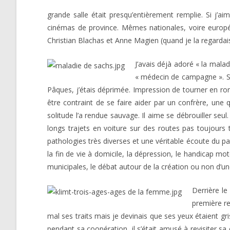
grande salle était presqu’entièrement remplie. Si j’ai
cinémas de province. Mêmes nationales, voire europée
Christian Blachas et Anne Magien (quand je la regardais
J’avais déjà adoré « la mala
« médecin de campagne ». Sté
Pâques, j’étais déprimée. Impression de tourner en ro
être contraint de se faire aider par un confrère, une 
solitude l’a rendue sauvage. Il aime se débrouiller seu
longs trajets en voiture sur des routes pas toujours 
pathologies très diverses et une véritable écoute du pa
la fin de vie à domicile, la dépression, le handicap mot
municipales, le débat autour de la création ou non d’u
Derrière le
première re
mal ses traits mais je devinais que ses yeux étaient gri
pendant sa coopération, il s’était amusé à revisiter s