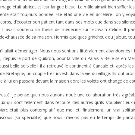
age était abricot et leur langue bleue. Le mâle aimait bien siffler les
te était toujours bondée. Elle était une vie en accéléré : on y voya
 corps, d’écouter son patient tant dans ses mots que dans ses silences.
 Il avait soutenu sa thèse de médecine sur l’écrivain Céline. Il pa
de-chaussée de sa maison. Hormis quelques grincheux ou jaloux, tout le 
u’il allait déménager. Nous nous sentions littéralement abandonnés !
 depuis le port de Quibron, pour la ville du Palais à Belle-île-en-Me
ssi belle soit-elle ! Il a retrouvé le continent à Cancale et, après les
 Bretagne, un couple très investi dans la vie du village. Ils ont p
nse à lui en passant devant la maison dont les volets ont changé de co
 resté, je pense que nous aurions noué une collaboration très agréab
eux qui sont tellement dans l’écoute des autres qu’ils s’oublient e
rc était plus contemplatif que moi et, finalement, un vrai solita
uscous (sa spécialité) que nous n’avons pas eu le temps de parta