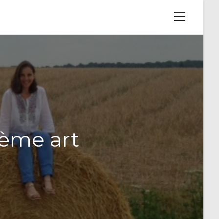
View
website
Menu
7ème art