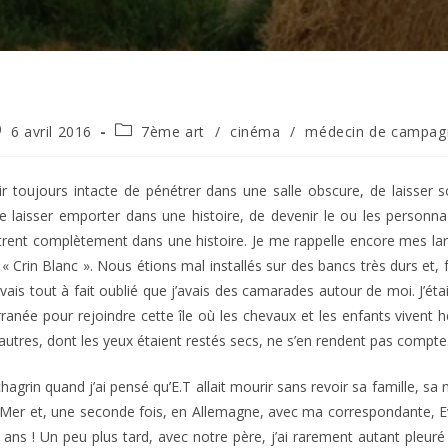
blication
Post
6 avril 2016
7ème art
/
cinéma
/
médecin de campag
bliée :
category:
sir toujours intacte de pénétrer dans une salle obscure, de laisser 
se laisser emporter dans une histoire, de devenir le ou les personna
trent complètement dans une histoire. Je me rappelle encore mes la
é « Crin Blanc ». Nous étions mal installés sur des bancs très durs et
’avais tout à fait oublié que j’avais des camarades autour de moi. J’é
terranée pour rejoindre cette île où les chevaux et les enfants vivent
utres, dont les yeux étaient restés secs, ne s’en rendent pas compte
grin quand j’ai pensé qu’E.T allait mourir sans revoir sa famille, sa m
Mer et, une seconde fois, en Allemagne, avec ma correspondante, Evi
ans ! Un peu plus tard, avec notre père, j’ai rarement autant pleur