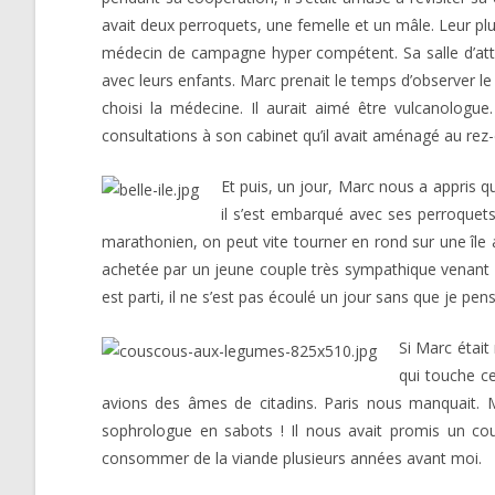
avait deux perroquets, une femelle et un mâle. Leur plum
médecin de campagne hyper compétent. Sa salle d’atten
avec leurs enfants. Marc prenait le temps d’observer le
choisi la médecine. Il aurait aimé être vulcanologue.
consultations à son cabinet qu’il avait aménagé au rez-
Et puis, un jour, Marc nous a appris q
il s’est embarqué avec ses perroquets,
marathonien, on peut vite tourner en rond sur une île au
achetée par un jeune couple très sympathique venant de
est parti, il ne s’est pas écoulé un jour sans que je pe
Si Marc était
qui touche c
avions des âmes de citadins. Paris nous manquait. Ma
sophrologue en sabots ! Il nous avait promis un co
consommer de la viande plusieurs années avant moi.