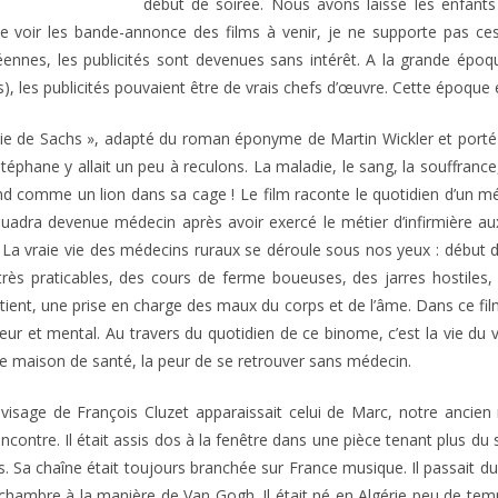
début de soirée. Nous avons laissé les enfants
me voir les bande-annonce des films à venir, je ne supporte pas ces
nnes, les publicités sont devenues sans intérêt. A la grande époq
), les publicités pouvaient être de vrais chefs d’œuvre. Cette époque e
die de Sachs », adapté du roman éponyme de Martin Wickler et porté p
phane y allait un peu à reculons. La maladie, le sang, la souffrance,
nd comme un lion dans sa cage ! Le film raconte le quotidien d’un 
quadra devenue médecin après avoir exercé le métier d’infirmière aux 
l. La vraie vie des médecins ruraux se déroule sous nos yeux : début 
très praticables, des cours de ferme boueuses, des jarres hostiles, 
tient, une prise en charge des maux du corps et de l’âme. Dans ce film
eur et mental. Au travers du quotidien de ce binome, c’est la vie du vil
ne maison de santé, la peur de se retrouver sans médecin.
 visage de François Cluzet apparaissait celui de Marc, notre ancie
ncontre. Il était assis dos à la fenêtre dans une pièce tenant plus du 
s. Sa chaîne était toujours branchée sur France musique. Il passait du c
a chambre à la manière de Van Gogh. Il était né en Algérie peu de temp