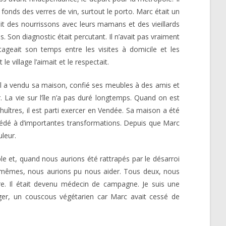
 fonds des verres de vin, surtout le porto. Marc était un
it des nourrissons avec leurs mamans et des vieillards
 Son diagnostic était percutant. Il n’avait pas vraiment
rtageait son temps entre les visites à domicile et les
village l’aimait et le respectait.
 Il a vendu sa maison, confié ses meubles à des amis et
r. La vie sur l’île n’a pas duré longtemps. Quand on est
 huîtres, il est parti exercer en Vendée. Sa maison a été
rocédé à d’importantes transformations. Depuis que Marc
uleur.
le et, quand nous aurions été rattrapés par le désarroi
ux-mêmes, nous aurions pu nous aider. Tous deux, nous
ire. Il était devenu médecin de campagne. Je suis une
ger, un couscous végétarien car Marc avait cessé de