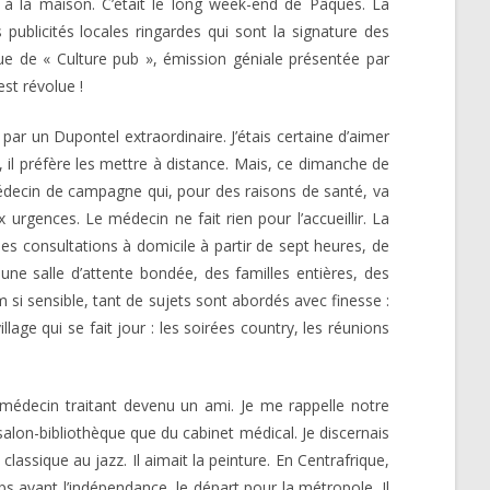
 à la maison. C’était le long week-end de Pâques. La
 publicités locales ringardes qui sont la signature des
ue de « Culture pub », émission géniale présentée par
st révolue !
ar un Dupontel extraordinaire. J’étais certaine d’aimer
 il préfère les mettre à distance. Mais, ce dimanche de
médecin de campagne qui, pour des raisons de santé, va
urgences. Le médecin ne fait rien pour l’accueillir. La
des consultations à domicile à partir de sept heures, de
une salle d’attente bondée, des familles entières, des
 si sensible, tant de sujets sont abordés avec finesse :
lage qui se fait jour : les soirées country, les réunions
n médecin traitant devenu un ami. Je me rappelle notre
salon-bibliothèque que du cabinet médical. Je discernais
lassique au jazz. Il aimait la peinture. En Centrafrique,
s avant l’indépendance, le départ pour la métropole. Il