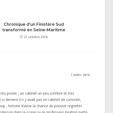
Chronique d’un Finistère Sud
transformé en Seine-Maritime
21 octobre 2016
7 AVRIL 2016
ix tres posée , un cabinet un peu sombre et tres
i derriere il n y avait pas un cabinet de curiosité,
 , histoire d’avoir la chance de pouvoir regretter
nderson dans la scene ou le professeur Keating quitte