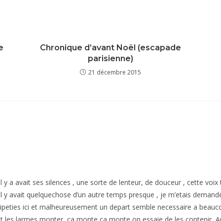
R
e
Chronique d’avant Noël (escapade
parisienne)
21 décembre 2015
, il y a avait ses silences , une sorte de lenteur, de douceur , cette vo
 il y avait quelquechose d’un autre temps presque , je m’etais demandé s
peties ici et malheureusement un depart semble necessaire a beaucoup
t les larmes monter, ca monte ca monte on essaie de les contenir, A