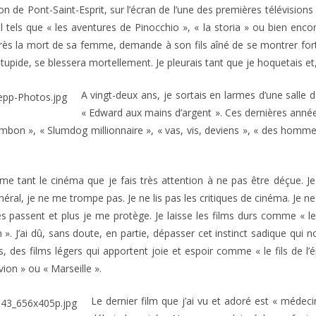
 de Pont-Saint-Esprit, sur l’écran de l’une des premières télévisions 
al tels que « les aventures de Pinocchio », « la storia » ou bien enco
 la mort de sa femme, demande à son fils aîné de se montrer fort p
 stupide, se blessera mortellement. Je pleurais tant que je hoquetais e
A vingt-deux ans, je sortais en larmes d’une sall
« Edward aux mains d’argent ». Ces dernières années
on », « Slumdog millionnaire », « vas, vis, deviens », « des hommes
aime tant le cinéma que je fais très attention à ne pas être déçue. Je c
néral, je ne me trompe pas. Je ne lis pas les critiques de cinéma. Je ne
es passent et plus je me protège. Je laisse les films durs comme « 
ven ». J’ai dû, sans doute, en partie, dépasser cet instinct sadique qui 
, des films légers qui apportent joie et espoir comme « le fils de l’épi
vion » ou « Marseille ».
Le dernier film que j’ai vu et adoré est « méd