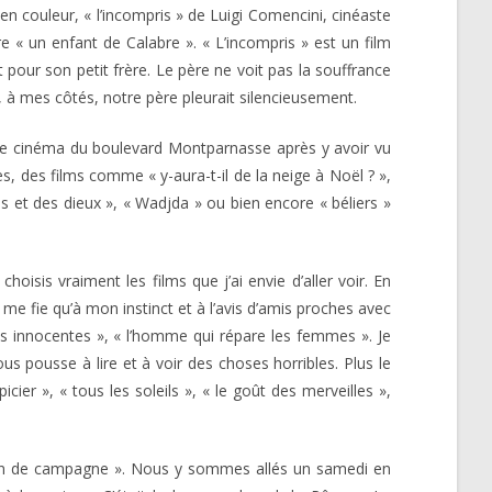
en couleur, « l’incompris » de Luigi Comencini, cinéaste
re « un enfant de Calabre ». « L’incompris » est un film
our son petit frère. Le père ne voit pas la souffrance
t, à mes côtés, notre père pleurait silencieusement.
e de cinéma du boulevard Montparnasse après y avoir vu
, des films comme « y-aura-t-il de la neige à Noël ? »,
 et des dieux », « Wadjda » ou bien encore « béliers »
hoisis vraiment les films que j’ai envie d’aller voir. En
 me fie qu’à mon instinct et à l’avis d’amis proches avec
les innocentes », « l’homme qui répare les femmes ». Je
nous pousse à lire et à voir des choses horribles. Plus le
cier », « tous les soleils », « le goût des merveilles »,
ecin de campagne ». Nous y sommes allés un samedi en