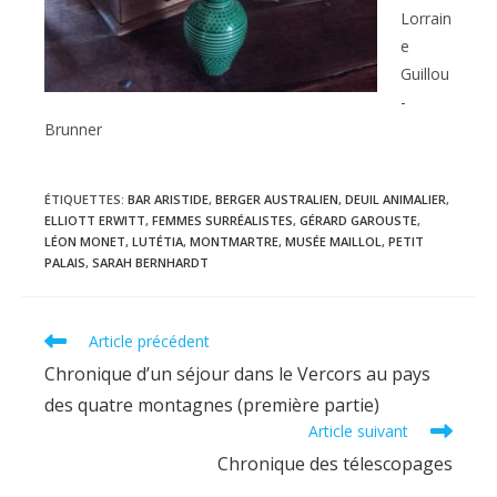
Lorrain
e
Guillou
-
Brunner
ÉTIQUETTES
:
BAR ARISTIDE
,
BERGER AUSTRALIEN
,
DEUIL ANIMALIER
,
ELLIOTT ERWITT
,
FEMMES SURRÉALISTES
,
GÉRARD GAROUSTE
,
LÉON MONET
,
LUTÉTIA
,
MONTMARTRE
,
MUSÉE MAILLOL
,
PETIT
PALAIS
,
SARAH BERNHARDT
Read
Article précédent
more
Chronique d’un séjour dans le Vercors au pays
articles
des quatre montagnes (première partie)
Article suivant
Chronique des télescopages