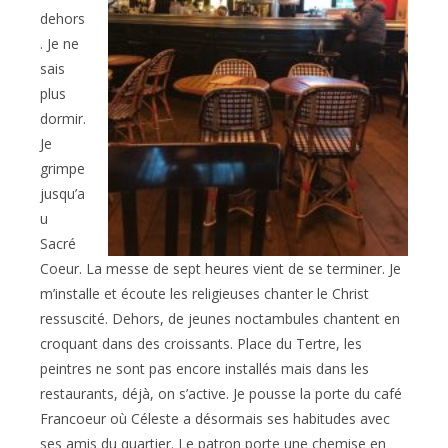
dehors
. Je ne
sais
plus
dormir.
Je
grimpe
jusqu’a
u
Sacré
Coeur. La messe de sept heures vient de se terminer. Je
m’installe et écoute les religieuses chanter le Christ
ressuscité. Dehors, de jeunes noctambules chantent en
croquant dans des croissants. Place du Tertre, les
peintres ne sont pas encore installés mais dans les
restaurants, déjà, on s’active. Je pousse la porte du café
Francoeur où Céleste a désormais ses habitudes avec
ses amis du quartier. Le patron porte une chemise en