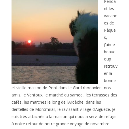
publication :
Penda
nt les
vacanc
es de
Pâque
s,
j’aime
beauc
oup
retrouv
er la
bonne
et vieille maison de Pont dans le Gard rhodanien, nos
amis, le Ventoux, le marché du samedi, les terrasses des
cafés, les marches le long de l’Ardèche, dans les
dentelles de Montmirail, le ravissant village d’Aiguèze. Je
suis très attachée à la maison qui nous a servi de refuge
à notre retour de notre grande voyage de novembre