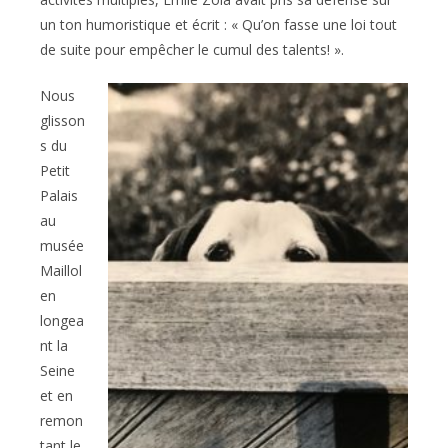
un ton humoristique et écrit : « Qu’on fasse une loi tout
de suite pour empêcher le cumul des talents! ».
Nous
glisson
s du
Petit
Palais
au
musée
Maillol
en
longea
nt la
Seine
et en
remon
tant le