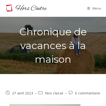
Skip
Menu
to
content
Chronique de
vacances à la
maison
Publication
Post
Commentaires
27 avril 2023
Non classé
0 commentaire
publiée :
category:
de
la