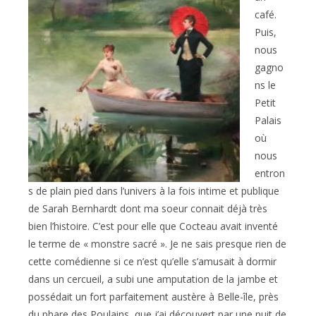
café.
Puis,
nous
gagno
ns le
Petit
Palais
où
nous
entron
s de plain pied dans l’univers à la fois intime et publique
de Sarah Bernhardt dont ma soeur connait déjà très
bien l’histoire. C’est pour elle que Cocteau avait inventé
le terme de « monstre sacré ». Je ne sais presque rien de
cette comédienne si ce n’est qu’elle s’amusait à dormir
dans un cercueil, a subi une amputation de la jambe et
possédait un fort parfaitement austère à Belle-île, près
du phare des Poulains, que j’ai découvert par une nuit de