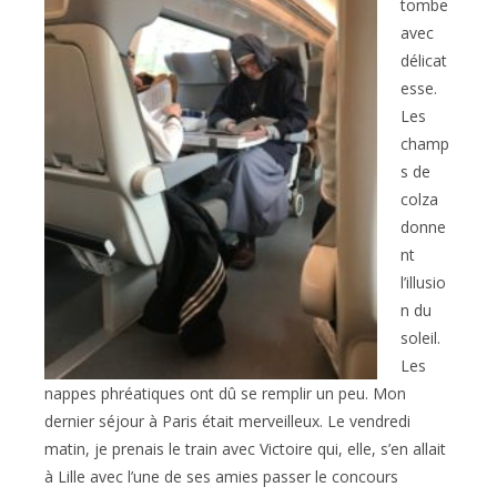
tombe
avec
délicat
esse.
Les
champ
s de
colza
donne
nt
l’illusio
n du
soleil.
Les
nappes phréatiques ont dû se remplir un peu. Mon
dernier séjour à Paris était merveilleux. Le vendredi
matin, je prenais le train avec Victoire qui, elle, s’en allait
à Lille avec l’une de ses amies passer le concours