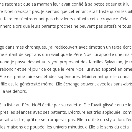
e racontait que sa maman leur avait confié à sa petite soeur et à lui
re Noël n’existait pas. Je sentais que cet enfant était triste qu’on les ai
en faire en n’entretenant pas chez leurs enfants cette croyance. Cela
nnent alors que leurs parents proches ne peuvent pas satisfaire tous 
ge dans mes chroniques, j’ai redécouvert avec émotion un texte écrit
ne enfant de sept ans qui rêvait que le Père Noël lui apporte une mais
quand je passe devant un rayon proposant des familles Sylvanian, je re
e rebondir et se réjouir de ce que le Père Noël lui avait apporté en omet
lle est partie faire ses études supérieures. Maintenant qu’elle connait
 fille est la générosité même. Elle échange souvent avec les sans-abris
à la vie dehors.
a liste au Père Noël écrite par sa cadette. Elle l’avait glissée entre l
rès les séances avec ses patients. L’écriture est très appliquée, comme
rait à la lire, qu’il ne se tromperait pas. Elle a utilisé un stylo dont l’e
 les maisons de poupée, les univers minutieux. Elle a le sens du détai