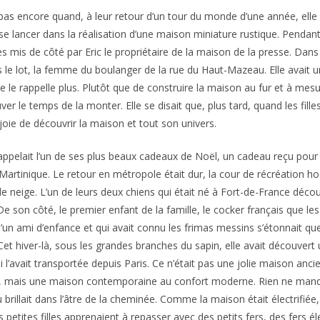
pas encore quand, à leur retour d’un tour du monde d’une année, ell
e lancer dans la réalisation d’une maison miniature rustique. Pendant
s mis de côté par Eric le propriétaire de la maison de la presse. Dans la
s le lot, la femme du boulanger de la rue du Haut-Mazeau. Elle avait 
e le rappelle plus. Plutôt que de construire la maison au fur et à mesure
uver le temps de la monter. Elle se disait que, plus tard, quand les fill
 joie de découvrir la maison et tout son univers.
rappelait l’un de ses plus beaux cadeaux de Noël, un cadeau reçu pour
 Martinique. Le retour en métropole était dur, la cour de récréation hos
 de neige. L’un de leurs deux chiens qui était né à Fort-de-France décou
e son côté, le premier enfant de la famille, le cocker français que les
un ami d’enfance et qui avait connu les frimas messins s’étonnait que
Cet hiver-là, sous les grandes branches du sapin, elle avait découvert
l’avait transportée depuis Paris. Ce n’était pas une jolie maison anci
ine, mais une maison contemporaine au confort moderne. Rien ne manq
rillait dans l’âtre de la cheminée. Comme la maison était électrifiée, 
s petites filles apprenaient à repasser avec des petits fers, des fers él