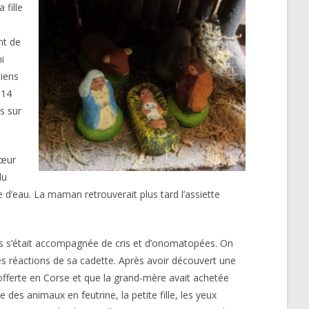
 fille
nt de
i
siens
 14
us sur
sœur
du
 d’eau. La maman retrouverait plus tard l’assiette
ts s’était accompagnée de cris et d’onomatopées. On
es réactions de sa cadette. Après avoir découvert une
 offerte en Corse et que la grand-mère avait achetée
des animaux en feutrine, la petite fille, les yeux