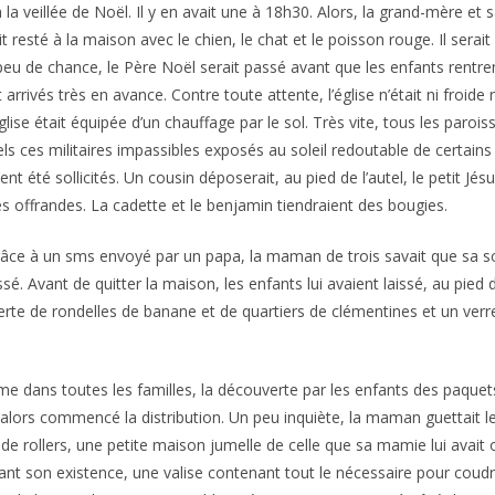
la veillée de Noël. Il y en avait une à 18h30. Alors, la grand-mère et sa
t resté à la maison avec le chien, le chat et le poisson rouge. Il serait
n peu de chance, le Père Noël serait passé avant que les enfants rentre
 arrivés très en avance. Contre toute attente, l’église n’était ni froide n
ise était équipée d’un chauffage par le sol. Très vite, tous les parois
 tels ces militaires impassibles exposés au soleil redoutable de certains
ent été sollicités. Un cousin déposerait, au pied de l’autel, le petit Jés
les offrandes. La cadette et le benjamin tiendraient des bougies.
 Grâce à un sms envoyé par un papa, la maman de trois savait que sa 
sé. Avant de quitter la maison, les enfants lui avaient laissé, au pied 
verte de rondelles de banane et de quartiers de clémentines et un verre
 dans toutes les familles, la découverte par les enfants des paque
 alors commencé la distribution. Un peu inquiète, la maman guettait l
 de rollers, une petite maison jumelle de celle que sa mamie lui avait
ant son existence, une valise contenant tout le nécessaire pour coudre 