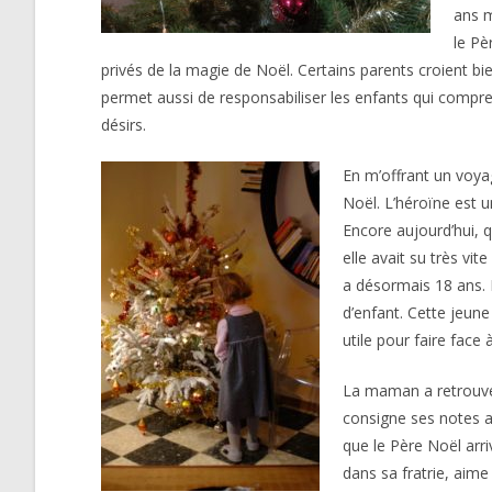
ans m
le Pè
privés de la magie de Noël. Certains parents croient bi
permet aussi de responsabiliser les enfants qui compre
désirs.
En m’offrant un voya
Noël. L’héroïne est u
Encore aujourd’hui, 
elle avait su très vit
a désormais 18 ans. E
d’enfant. Cette jeune
utile pour faire face 
La maman a retrouvé l
consigne ses notes ap
que le Père Noël arrive
dans sa fratrie, aime