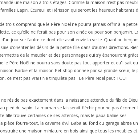
demandé une maison à trois étages. Comme la maison n’est pas meublée, i
s familles Lapin, Écureuil et Hérisson qui seront les heureux habitants 
e trois comprend que le Père Noël ne pourra jamais offrir à la petite f
ette, ce qu’elle ne ferait pas pour son ainée ou pour son benjamin. L
 d’un jour sur l’autre ce dont elle avait envie la veille. Quant au benjami
aie d’orienter les désirs de la petite fille dans d’autres directions. Rie
ui permettra de la meubler et des personnages qui s’y épanouiront grâc
 le Père Noël ne pourra sans doute pas tout apporter et qu’il sait qu
 maison Barbie et la maison Pet shop donnée par sa grande sœur, le p
on, ce n’est pas vrai ! Ne t’inquiète pas ! Le Père Noël peut TOUT
 ne réside pas exactement dans la naissance attendue du fils de Die
u pied du sapin. La maman se laisserait fléchir pour ne pas écorner 
te fille trouve certaines de ses attentes, mais le papa balaie ses
e la pièce fourre-tout, la caverne d’Ali Baba au fond du garage abrite
onstruire une maison miniature en bois ainsi que tous les meubles et 