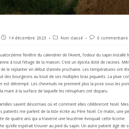
Publication
Post
Commentaires
14 décembre 2023
Non classé
0 commentaire
publiée :
category:
de
la
publication :
quatorzième fenêtre du calendrier de l’Avent, l’odeur du sapin installé
enne à tout l’étage de la maison. C’est un épicéa doté de racines. Mê
 de le replanter en début d’année prochaine. Les températures ont été
é des bourgeons au bout de ses multiples bras piquants. La pluie con
er est détrempé. Les chevreuils ne prennent plus la pose sous les po
la mare à la surface de laquelle les nénuphars ont disparu.
amilles savent désormais où et comment elles célèbreront Noël. Mes
s patients me parlent de la liste écrite au Père Noël. Ce matin, une pe
e de quatre ans qui a traversé une leucémie évoquait cette licorne
he qu’elle espérait trouver au pied du sapin. Un autre patient âgé de s