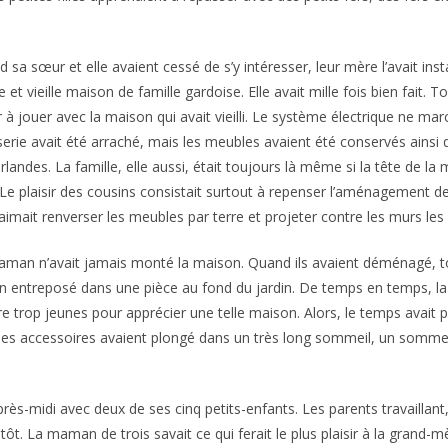
 sa sœur et elle avaient cessé de s’y intéresser, leur mère l’avait ins
 et vieille maison de famille gardoise. Elle avait mille fois bien fait. 
ir à jouer avec la maison qui avait vieilli. Le système électrique ne mar
serie avait été arraché, mais les meubles avaient été conservés ainsi 
irlandes. La famille, elle aussi, était toujours là même si la tête de la
 Le plaisir des cousins consistait surtout à repenser l’aménagement de
 aimait renverser les meubles par terre et projeter contre les murs les
man n’avait jamais monté la maison. Quand ils avaient déménagé, to
n entreposé dans une pièce au fond du jardin. De temps en temps, la 
e trop jeunes pour apprécier une telle maison. Alors, le temps avait
les accessoires avaient plongé dans un très long sommeil, un sommeil
près-midi avec deux de ses cinq petits-enfants. Les parents travaillant
 tôt. La maman de trois savait ce qui ferait le plus plaisir à la grand-m