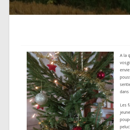
A la 
vosgi
envie
pouss
senti
dans 
Les f
jeune
poupé
peluc