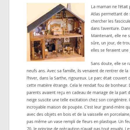
La maman ne l’était 
Atlas permettant de s
chercher les fascicule
dans l’aventure. Dan
Maintenant, elle ne s
sûre, un jour, de tro
elles se feraient une
Sans doute, elle se 
neufs ans. Avec sa famille, ils venaient de rentrer de la
l’hiver, dans la Sarthe, rigoureux. Le parc était couvert
cette matière étrange. Cela le rendait fou de bonheur. D
parents avaient reçu en cadeau de mariage de la part d’
neige suscite une telle excitation chez son congénère. 
incroyable maison de poupée. C’est leur grand-mère qui 
avec des objets en bois et de la vaisselle en porcela
pas même un vase rempli de fleurs en plastique. Un feu b
70, le principe de précaution n’avait pas tout envahi. Le