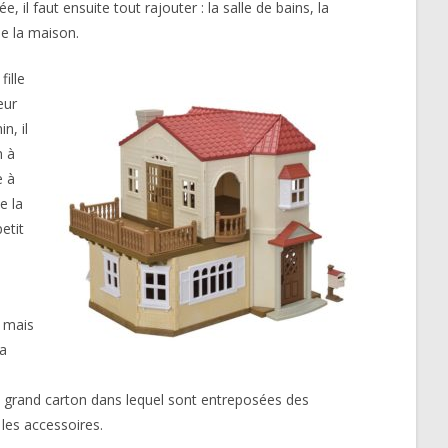
l faut ensuite tout rajouter : la salle de bains, la
de la maison.
ille
eur
n, il
n à
e à
e la
etit
u mais
la
 un grand carton dans lequel sont entreposées des
les accessoires.