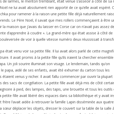
s de larmes, le menton tremblant, était venue s’asseoir à côté de sa 
Noël ne lui avait absolument rien apporté de ce qu’elle avait espéré. C
chka pour ramener à la raison une petite fille déjà naturellement raisonna
ends. Le Père Noël, il savait que mes rollers commençaient à être un pe
ir la maison que j’avais du laisser en Corse car on n’avait pas assez de
nte d’apprendre à coudre ». La grand-mère qui était assise à côté de sa
 bouleversée de voir à quelle vitesse numéro deux réussissait à transf
pa était venu voir sa petite fille. Il lui avait alors parlé de cette magnif
ire. Il avait promis à la petite fille qu’ils iraient la chercher ensemble
 papa. Un joli sourire illuminait son visage. Le lendemain, tandis qu’on
, le papa, aidé de ses enfants, avait été exhumer du carton tous les
s étaient venus y nicher. Il avait fallu commencer par ouvrir la plupart
 des sacs de congélation. La petite fille avait déjà mis de côté certai
gnoire à pied, des lampes, des tapis, une brouette et tous les outils
 petite fille avait libéré des espaces dans sa bibliothèque et y avait in
it frère l’avait aidée à retrouver la famille Lapin disséminée aux quatre
sa sœur déplacer les objets, dresser le couvert sur la table de la salle 