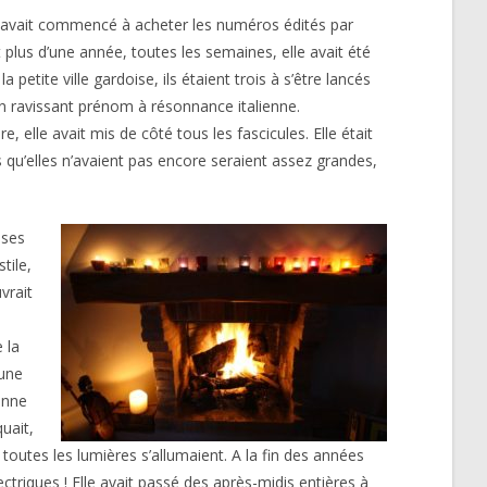
e avait commencé à acheter les numéros édités par
 plus d’une année, toutes les semaines, elle avait été
 petite ville gardoise, ils étaient trois à s’être lancés
un ravissant prénom à résonnance italienne.
, elle avait mis de côté tous les fascicules. Elle était
es qu’elles n’avaient pas encore seraient assez grandes,
 ses
tile,
vrait
 la
 une
enne
uait,
toutes les lumières s’allumaient. A la fin des années
ectriques ! Elle avait passé des après-midis entières à