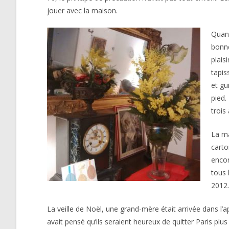
jouer avec la maison.
Quand
bonne
plais
tapis
et gu
pied.
trois
La ma
carto
encor
tous 
2012.
La veille de Noël, une grand-mère était arrivée dans l’a
avait pensé qu’ils seraient heureux de quitter Paris plus