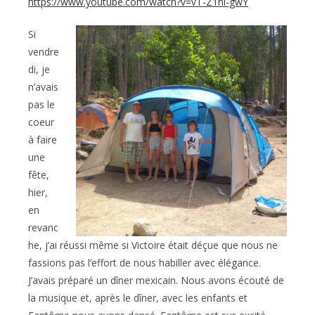
https://www.youtube.com/watch?v=vT-Z1hl-gwY
Si
vendre
di, je
n’avais
pas le
coeur
à faire
une
fête,
hier,
en
revanc
he, j’ai réussi même si Victoire était déçue que nous ne
fassions pas l’effort de nous habiller avec élégance.
J’avais préparé un dîner mexicain. Nous avons écouté de
la musique et, après le dîner, avec les enfants et