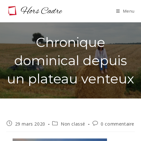
Skip
Menu
to
content
Chronique
dominical depuis
un plateau venteux
Publication
Post
Commentaires
29 mars 2020
Non classé
0 commentaire
publiée :
category:
de
la