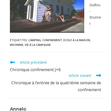
Guillou
-
Brunne
r
ÉTIQUETTES
:
CAMPING
,
CONFINEMENT
,
ECOLE À LA MAISON
,
INSOMNIE
,
VIE À LA CAMPAGNE
Read
Article précédent
more
Chronique confinement J+6
articles
Article suivant
Chronique à l’entrée de la quatrième semaine de
confinement
Annelo