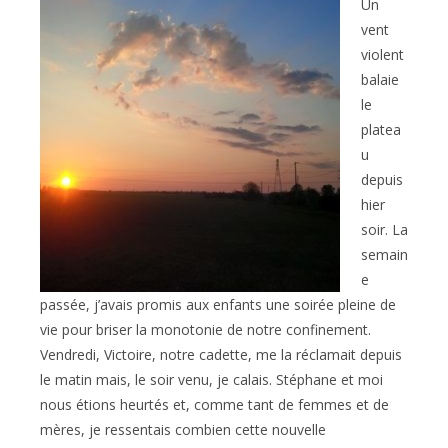
publication :
Un
vent
violent
balaie
le
platea
u
depuis
hier
soir. La
semain
e
passée, j’avais promis aux enfants une soirée pleine de
vie pour briser la monotonie de notre confinement.
Vendredi, Victoire, notre cadette, me la réclamait depuis
le matin mais, le soir venu, je calais. Stéphane et moi
nous étions heurtés et, comme tant de femmes et de
mères, je ressentais combien cette nouvelle