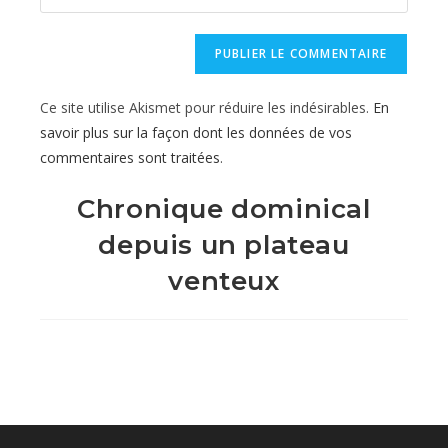
l’URL
comment
to
de
comment
votre
site
Ce site utilise Akismet pour réduire les indésirables.
En
(facultatif)
savoir plus sur la façon dont les données de vos
commentaires sont traitées
.
Chronique dominical
depuis un plateau
venteux