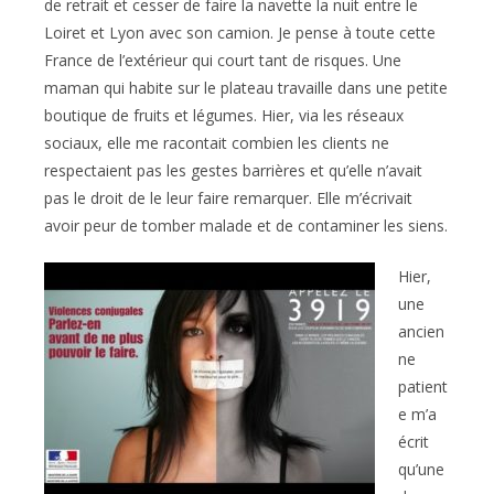
de retrait et cesser de faire la navette la nuit entre le
Loiret et Lyon avec son camion. Je pense à toute cette
France de l’extérieur qui court tant de risques. Une
maman qui habite sur le plateau travaille dans une petite
boutique de fruits et légumes. Hier, via les réseaux
sociaux, elle me racontait combien les clients ne
respectaient pas les gestes barrières et qu’elle n’avait
pas le droit de le leur faire remarquer. Elle m’écrivait
avoir peur de tomber malade et de contaminer les siens.
Hier,
une
ancien
ne
patient
e m’a
écrit
qu’une