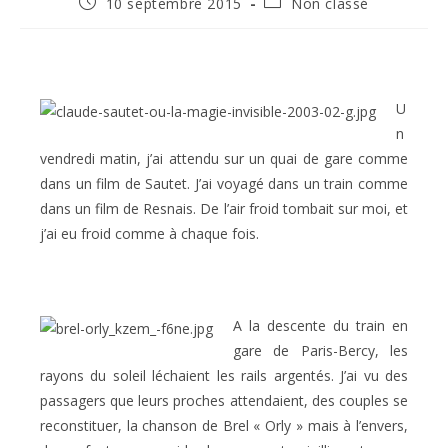
Publication
Post
10 septembre 2015
Non classé
publiée :
category:
U
n
vendredi matin, j’ai attendu sur un quai de gare comme
dans un film de Sautet. J’ai voyagé dans un train comme
dans un film de Resnais. De l’air froid tombait sur moi, et
j’ai eu froid comme à chaque fois.
A la descente du train en
gare de Paris-Bercy, les
rayons du soleil léchaient les rails argentés. J’ai vu des
passagers que leurs proches attendaient, des couples se
reconstituer, la chanson de Brel « Orly » mais à l’envers,