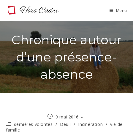
Skip
Menu
to
content
Chronique autour
d’une présence-
absence
Publication
9 mai 2016
publiée :
Post
dernières volontés
/
Deuil
/
Incinération
/
vie de
category:
famille