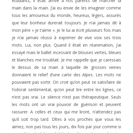
étudiants, il était arrivé à nos parents de marcher la
main dans la main. J’ai eu envie de les imaginer comme
tous les amoureux du monde, heureux, légers, assurés
que leur bonheur durerait toujours. Je n’ai jamais dit à
mon père « je t’aime ». Je le lui ai écrit plusieurs fois mais
je n’ai jamais réussi à exprimer de vive voix ses trois
mots. Lui, non plus. Quand il était en réanimation, j’ai
essayé mais le ballet incessant de blouses vertes, bleues
et blanches me troublait. Je me rappelle que je caressais
le dessus de sa main à laquelle de grosses veines
donnaient le relief d’une carte des Alpes. Les mots ne
pouvaient pas sortir. On croit qu’on peut se satisfaire de
l’odorat sentimental, qu’on peut lire entre les lignes, ce
n’est pas vrai. Le silence n’est pas thérapeutique. Seuls
les mots ont un vrai pouvoir de guérison et peuvent
rassurer. A celles et ceux qui me liront, n’attendez pas
qu’il soit trop tard. Dîtes à vos proches que vous les
aimez, non pas tous les jours, dix fois par jour comme si